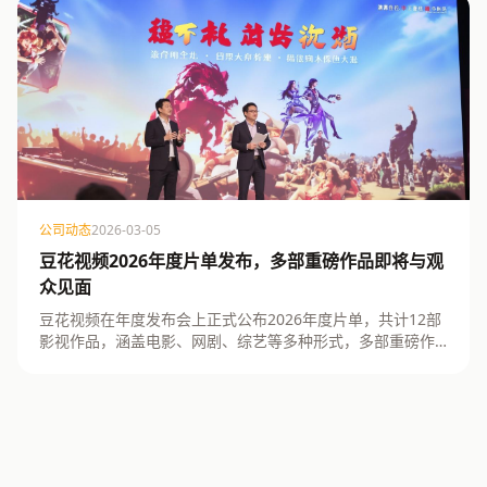
公司动态
2026-03-05
豆花视频2026年度片单发布，多部重磅作品即将与观
众见面
豆花视频在年度发布会上正式公布2026年度片单，共计12部
影视作品，涵盖电影、网剧、综艺等多种形式，多部重磅作
品即将与观众见面。