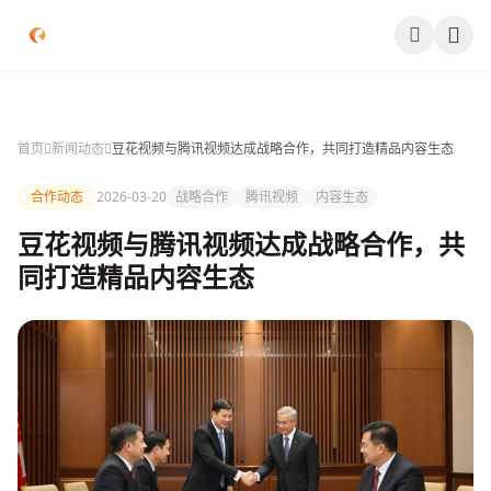
跳过导航
公司简介
首页
新闻动态
豆花视频与腾讯视频达成战略合作，共同打造精品内容生态
作品展示
合作动态
2026-03-20
战略合作
腾讯视频
内容生态
签约演员
豆花视频与腾讯视频达成战略合作，共
同打造精品内容生态
签约导演
合作伙伴
影迷互动
联系我们