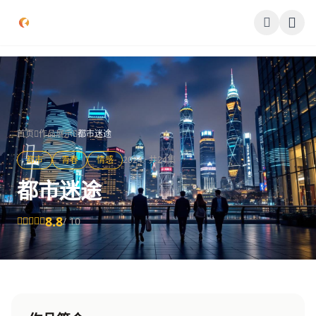
跳过导航
公司简介
作品展示
首页
作品展示
都市迷途
签约演员
都市
青春
情感
2024 · 共24集
签约导演
都市迷途
合作伙伴
8.8
/ 10
影迷互动
联系我们