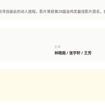
间寻找彼此的动人旅程。影片荣获第28届金鸡奖最佳影片提名，
主演
林晓雨 / 张宇轩 / 王芳