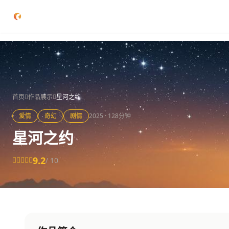
跳过导航
公司简介
作品展示
首页
作品展示
星河之约
签约演员
爱情
奇幻
剧情
2025 · 128分钟
签约导演
星河之约
合作伙伴
9.2
/ 10
影迷互动
联系我们