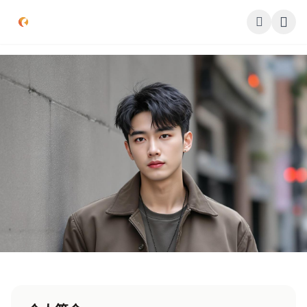
跳过导航
公司简介
作品展示
签约演员
签约导演
合作伙伴
影迷互动
首页
签约演员
李浩然
90后
综艺咖
话题王
联系我们