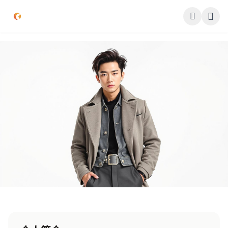
跳过导航
公司简介
作品展示
签约演员
签约导演
合作伙伴
影迷互动
首页
签约演员
赵天明
古装专业户
实力派
票房保证
联系我们