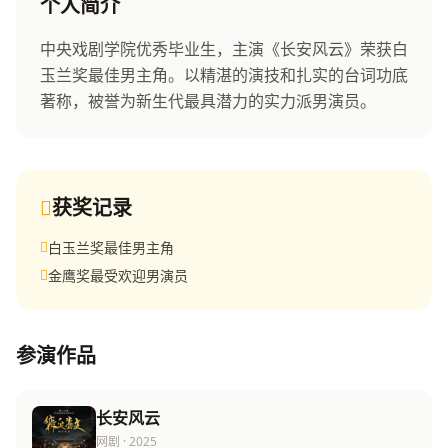
赵天明
个人简介
中央戏剧学院优秀毕业生，主演《长安风云》荣获白
签约演员
玉兰奖最佳男主角。以精湛的演技和扎实的台词功底
著称，被誉为新生代最具潜力的实力派男演员。
获奖记录
白玉兰奖最佳男主角
金鹰奖最受欢迎男演员
参演作品
长安风云
网剧 · 2025